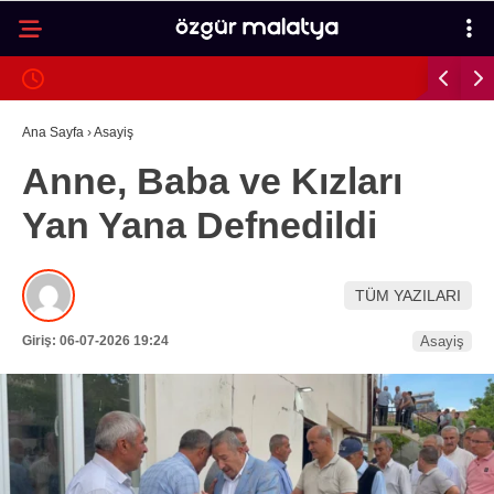
24.7
°
MALATYA
GALERİ
VİDEO
YAZARLAR
Ana Sayfa
›
Asayiş
Anne, Baba ve Kızları
MALATYA
Yan Yana Defnedildi
İLÇELER
ASAYIŞ
TÜM YAZILARI
SPOR
Giriş: 06-07-2026 19:24
Asayiş
GÜNDEM
POLITIKA
EKONOMI
SAĞLIK