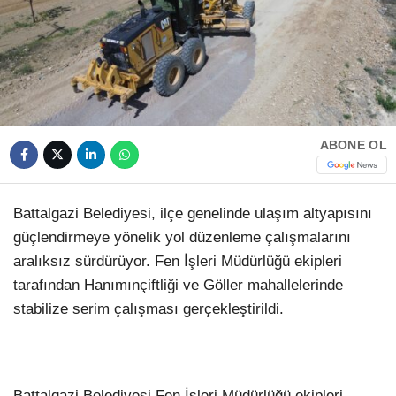
HAVA DURUMU
Facebook
NÖBETÇI ECZANELER
NAMAZ VAKITLERI
Instagram
ABONE OL
Youtube
Battalgazi Belediyesi, ilçe genelinde ulaşım altyapısını
TikTok
güçlendirmeye yönelik yol düzenleme çalışmalarını
aralıksız sürdürüyor. Fen İşleri Müdürlüğü ekipleri
Pinterest
tarafından Hanımınçiftliği ve Göller mahallelerinde
stabilize serim çalışması gerçekleştirildi.
Battalgazi Belediyesi Fen İşleri Müdürlüğü ekipleri,