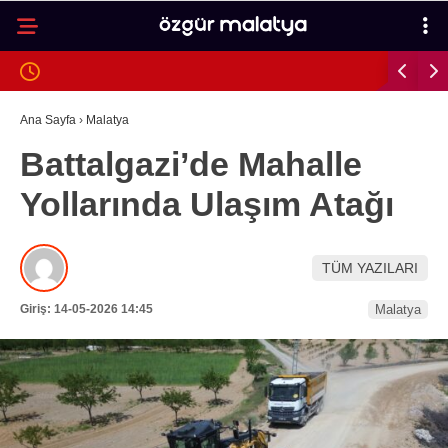
25.4
°
MALATYA
GALERİ
VİDEO
YAZARLAR
Ana Sayfa
›
Malatya
Battalgazi’de Mahalle
MALATYA
Yollarında Ulaşım Atağı
İLÇELER
ASAYIŞ
TÜM YAZILARI
SPOR
Giriş: 14-05-2026 14:45
Malatya
GÜNDEM
POLITIKA
EKONOMI
SAĞLIK