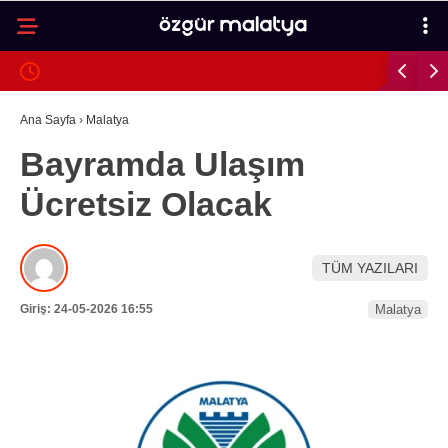
31.9
°
MALATYA
GALERİ
VİDEO
YAZARLAR
Ana Sayfa
›
Malatya
Bayramda Ulaşım
MALATYA
Ücretsiz Olacak
İLÇELER
ASAYIŞ
TÜM YAZILARI
SPOR
Giriş: 24-05-2026 16:55
Malatya
GÜNDEM
POLITIKA
EKONOMI
SAĞLIK