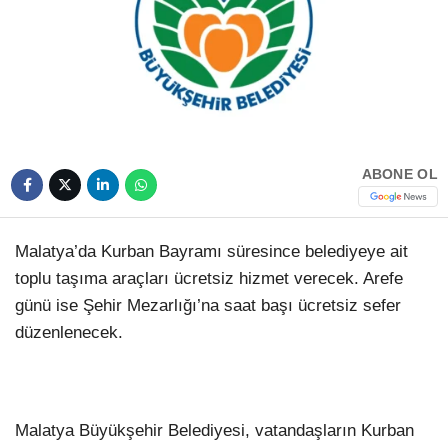
HAVA DURUMU
Facebook
NÖBETÇI ECZANELER
NAMAZ VAKITLERI
Instagram
ABONE OL
Youtube
Malatya’da Kurban Bayramı süresince belediyeye ait
TikTok
toplu taşıma araçları ücretsiz hizmet verecek. Arefe
günü ise Şehir Mezarlığı’na saat başı ücretsiz sefer
Pinterest
düzenlenecek.
Malatya Büyükşehir Belediyesi, vatandaşların Kurban