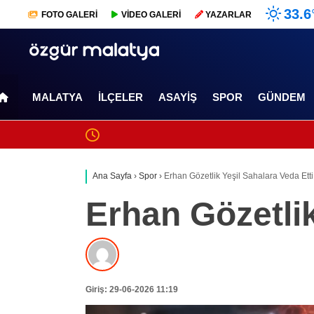
33.6
FOTO
GALERİ
VİDEO
GALERİ
YAZARLAR
MALATYA
İLÇELER
ASAYIŞ
SPOR
GÜNDEM
Ana Sayfa
›
Spor
›
Erhan Gözetlik Yeşil Sahalara Veda Etti
Erhan Gözetlik
Giriş: 29-06-2026 11:19