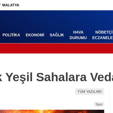
°
MALATYA
HAVA
NÖBETÇI
POLITIKA
EKONOMI
SAĞLIK
DURUMU
ECZANELE
 Yeşil Sahalara Veda
TÜM YAZILARI
Spor