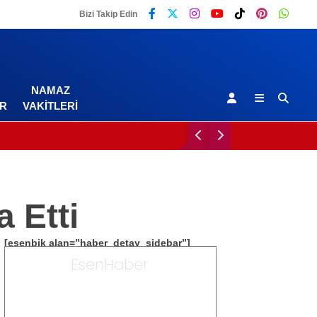
Bizi Takip Edin
NAMAZ
R
VAKITLERI
 Etti
[esenbik alan=”haber_detay_sidebar”]
Malatya