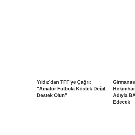
Yıldız’dan TFF’ye Çağrı:
Girmanas
“Amatör Futbola Köstek Değil,
Hekimhan
Destek Olun”
Adıyla B
Edecek