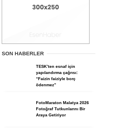
Asayiş
İlçeler
Spor
Politika
Gündem
SON HABERLER
Ekonomi
TESK’ten esnaf için
Sağlık
yapılandırma çağrısı:
“Faizin faiziyle borç
ödenmez”
FotoMaraton Malatya 2026
Fotoğraf Tutkunlarını Bir
Araya Getiriyor