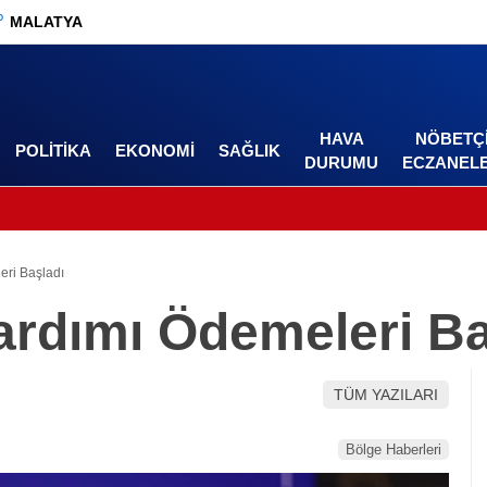
°
MALATYA
HAVA
NÖBETÇ
POLITIKA
EKONOMI
SAĞLIK
DURUMU
ECZANEL
ri Başladı
rdımı Ödemeleri Ba
TÜM YAZILARI
Bölge Haberleri