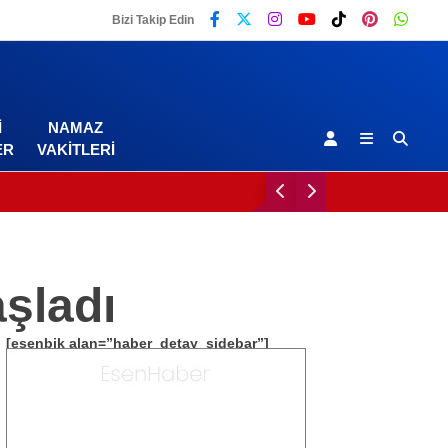
Bizi Takip Edin
I
NAMAZ
ER
VAKITLERI
şladı
[esenbik alan=”haber_detay_sidebar”]
Malatya