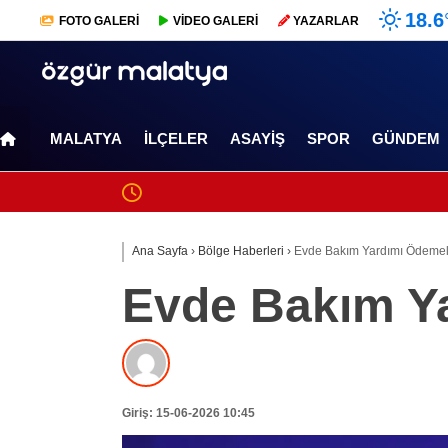
18.6
FOTO
GALERİ
VİDEO
GALERİ
YAZARLAR
MALATYA
İLÇELER
ASAYIŞ
SPOR
GÜNDEM
Ana Sayfa
›
Bölge Haberleri
›
Evde Bakım Yardımı Ödemele
Evde Bakım Ya
Giriş: 15-06-2026 10:45