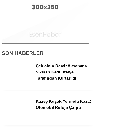
Asayiş
İlçeler
Spor
Politika
Gündem
SON HABERLER
Ekonomi
Çekicinin Demir Aksamına
Sağlık
Sıkışan Kedi İtfaiye
Tarafından Kurtarıldı
Kuzey Kuşak Yolunda Kaza:
Otomobil Refüje Çarptı