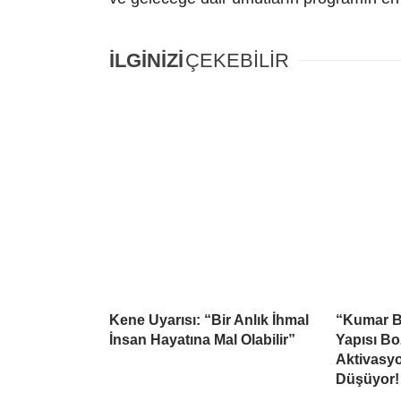
İLGİNİZİ
ÇEKEBİLİR
Kene Uyarısı: “Bir Anlık İhmal
“Kumar B
İnsan Hayatına Mal Olabilir”
Yapısı Bo
Aktivasy
Düşüyor!