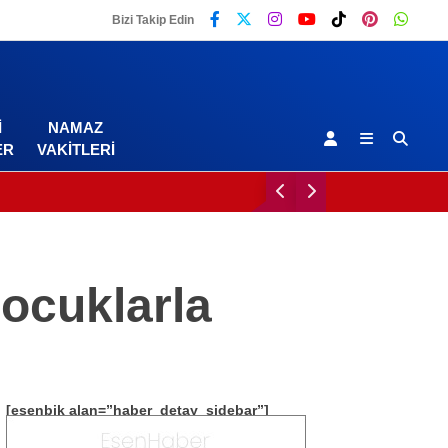
Bizi Takip Edin
I
NAMAZ
ER
VAKITLERI
ocuklarla
[esenbik alan=”haber_detay_sidebar”]
Malatya