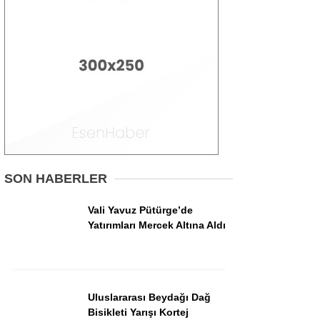
Asayiş
İlçeler
Spor
Politika
Gündem
Ekonomi
Sağlık
SON HABERLER
Vali Yavuz Pütürge’de
Yatırımları Mercek Altına Aldı
Uluslararası Beydağı Dağ
Bisikleti Yarışı Kortej