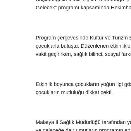
Gelecek” programı kapsamında Hekimhan il
Program çerçevesinde Kültür ve Turizm B
çocuklarla buluştu. Düzenlenen etkinliklerd
vakit geçirirken, sağlık bilinci, sosyal far
Etkinlik boyunca çocukların yoğun ilgi gö
çocukların mutluluğu dikkat çekti.
Malatya İl Sağlık Müdürlüğü tarafından y
ve geleceğe dair umutların programın en