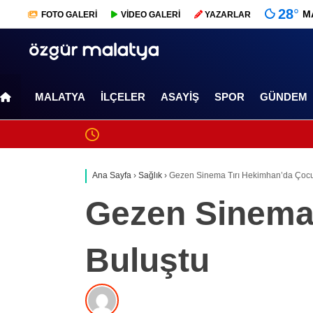
28
°
M
FOTO
GALERİ
VİDEO
GALERİ
YAZARLAR
MALATYA
İLÇELER
ASAYIŞ
SPOR
GÜNDEM
Ana Sayfa
›
Sağlık
›
Gezen Sinema Tırı Hekimhan’da Çocu
Gezen Sinema 
Buluştu