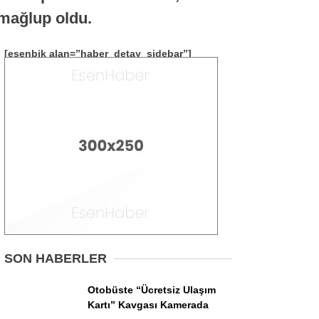
Asayiş
 mağlup oldu.
İlçeler
[esenbik alan=”haber_detay_sidebar”]
Spor
Politika
Gündem
Ekonomi
Sağlık
SON HABERLER
Otobüste “Ücretsiz Ulaşım
Kartı” Kavgası Kamerada