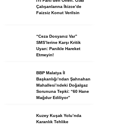
İYİ Parti’den Öneri: OSB
Çalışanlarına İkizce’de
Faizsiz Konut Verilsin
“Ceza Dosyanız Var”
SMS’lerine Karşı Kritik
Uyarı: Panikle Hareket
Etmeyin!
BBP Malatya İl
Başkanlığı’ndan Şahnahan
Mahallesi’ndeki Doğalgaz
Sorununa Tepki: “60 Hane
Mağdur Ediliyor”
Kuzey Kuşak Yolu’nda
Karanlık Tehlike