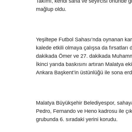
Takımı, kendi saha ve seyircisi önünde 
mağlup oldu.
Yeşiltepe Futbol Sahası’nda oynanan kar
kalede etkili olmaya çalışsa da fırsatla
dakikada Ömer ve 27. dakikada Muhammed’
İkinci yarıda baskısını artıran Malatya ek
Ankara Başkent’in üstünlüğü ile sona erd
Malatya Büyükşehir Belediyespor, saha
Pedro, Fernando ve Heno kadrosu ile çık
grubunda 6. sıradaki yerini korudu.