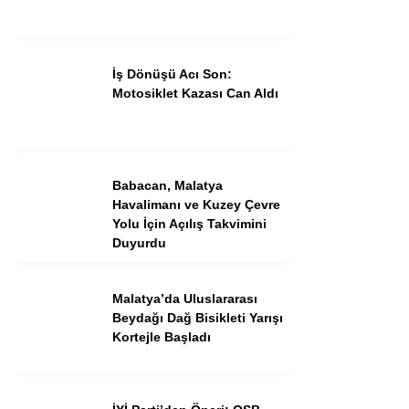
İş Dönüşü Acı Son:
Motosiklet Kazası Can Aldı
Facebook
Babacan, Malatya
Instagram
Havalimanı ve Kuzey Çevre
Yolu İçin Açılış Takvimini
Duyurdu
Youtube
Malatya’da Uluslararası
TikTok
Beydağı Dağ Bisikleti Yarışı
Kortejle Başladı
Pinterest