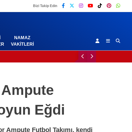
Bizi Takip Edin
I
NAMAZ
ER
VAKITLERI
r Ampute
Boyun Eğdi
Malatya
or Ampute Futbol Takımı, kendi