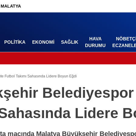
MALATYA
HAVA
NÖBETÇ
POLITIKA
EKONOMI
SAĞLIK
DURUMU
ECZANEL
te Futbol Takımı Sahasında Lidere Boyun Eğdi
kşehir Belediyespo
 Sahasında Lidere 
fta maçında Malatya Büyükşehir Belediyesp