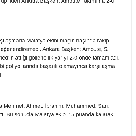
grup lideri Ankara Başkent Ampute Takımı’na 2-0
şılaşmada Malatya ekibi maçın başında rakip
rı değerlendiremedi. Ankara Başkent Ampute, 5.
in attığı gollerle ilk yarıyı 2-0 önde tamamladı.
ibi gol yollarında başarılı olamayınca karşılaşma
i.
ya Mehmet, Ahmet, İbrahim, Muhammed, Sarı,
tı. Bu sonuçla Malatya ekibi 15 puanda kalarak