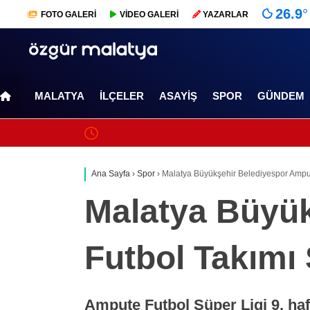
26.9
°
FOTO
GALERİ
VİDEO
GALERİ
YAZARLAR
MALATYA
İLÇELER
ASAYIŞ
SPOR
GÜNDEM
Ana Sayfa
›
Spor
›
Malatya Büyükşehir Belediyespor Ampu
Malatya Büyü
Futbol Takımı
Ampute Futbol Süper Ligi 9. ha