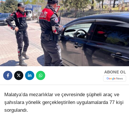
HAVA DURUMU
Facebook
NÖBETÇI ECZANELER
NAMAZ VAKITLERI
Instagram
Youtube
ABONE OL
TikTok
Pinterest
Malatya’da mezarlıklar ve çevresinde şüpheli araç ve
şahıslara yönelik gerçekleştirilen uygulamalarda 77 kişi
sorgulandı.