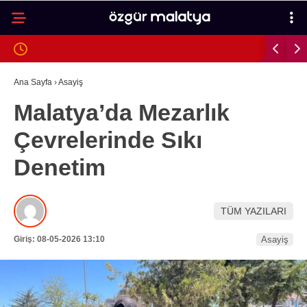
22.5
°
MALATYA
GALERİ
VİDEO
YAZARLAR
Ana Sayfa
›
Asayiş
Malatya’da Mezarlık
MALATYA
Çevrelerinde Sıkı
İLÇELER
Denetim
ASAYIŞ
SPOR
TÜM YAZILARI
GÜNDEM
Giriş: 08-05-2026 13:10
Asayiş
POLITIKA
EKONOMI
SAĞLIK