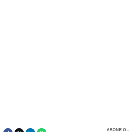
HAVA DURUMU
Facebook
NÖBETÇI ECZANELER
NAMAZ VAKITLERI
Instagram
Youtube
TikTok
Pinterest
ABONE OL