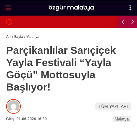
28
°
MALATYA
GALERİ
VİDEO
YAZARLAR
Ana Sayfa
›
Malatya
Parçikanlılar Sarıçiçek
MALATYA
Yayla Festivali “Yayla
İLÇELER
Göçü” Mottosuyla
ASAYIŞ
Başlıyor!
SPOR
GÜNDEM
TÜM YAZILARI
POLITIKA
Giriş: 01-06-2026 16:30
Malatya
EKONOMI
SAĞLIK