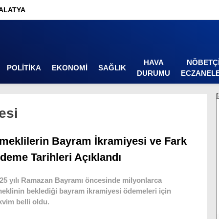
ALATYA
HAVA
NÖBETÇ
POLITIKA
EKONOMI
SAĞLIK
DURUMU
ECZANEL
esi
meklilerin Bayram İkramiyesi ve Fark
deme Tarihleri Açıklandı
25 yılı Ramazan Bayramı öncesinde milyonlarca
eklinin beklediği bayram ikramiyesi ödemeleri için
kvim belli oldu.