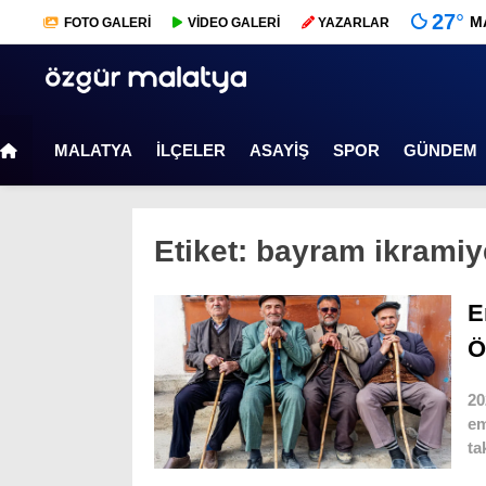
27
°
M
FOTO
GALERİ
VİDEO
GALERİ
YAZARLAR
MALATYA
İLÇELER
ASAYIŞ
SPOR
GÜNDEM
Etiket:
bayram ikramiy
E
Ö
20
em
ta