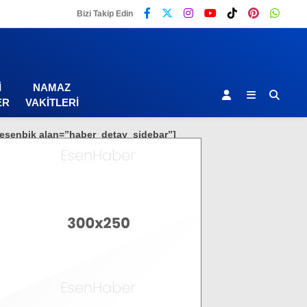
Bizi Takip Edin
I
NAMAZ
ER
VAKITLERI
[esenbik alan=”haber_detay_sidebar”]
Malatya