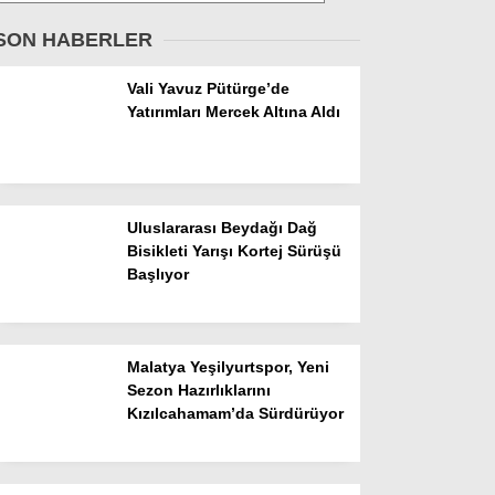
Asayiş
SON HABERLER
İlçeler
Vali Yavuz Pütürge’de
Spor
Yatırımları Mercek Altına Aldı
Politika
Gündem
Uluslararası Beydağı Dağ
Ekonomi
Bisikleti Yarışı Kortej Sürüşü
Sağlık
Başlıyor
Malatya Yeşilyurtspor, Yeni
Sezon Hazırlıklarını
Kızılcahamam’da Sürdürüyor