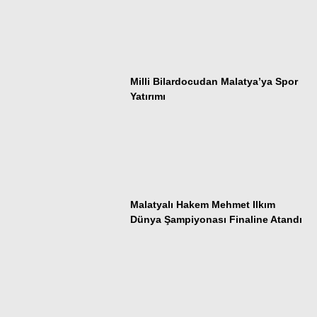
17
Samsunspor
0
0
0
18
Trabzonspor
0
0
0
Milli Bilardocudan Malatya’ya Spor
Yatırımı
Malatyalı Hakem Mehmet Ilkım
Dünya Şampiyonası Finaline Atandı