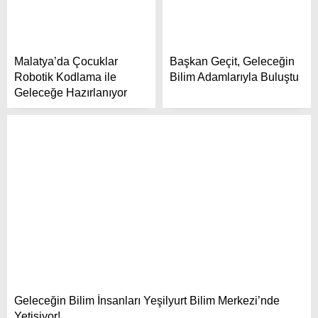
Saray Lezzetleri Malatya
Malatya’da Çocuklar
Başkan Geçit, Geleceğin
Robotik Kodlama ile
Bilim Adamlarıyla Buluştu
Geleceğe Hazırlanıyor
Malatya’da da depremin izleri siliniyor
Geleceğin Bilim İnsanları Yeşilyurt Bilim Merkezi’nde
Yetişiyor!