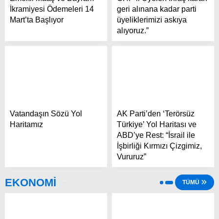
İkramiyesi Ödemeleri 14
geri alınana kadar parti
Mart’ta Başlıyor
üyeliklerimizi askıya
alıyoruz.”
Vatandaşın Sözü Yol
AK Parti’den ‘Terörsüz
Haritamız
Türkiye’ Yol Haritası ve
ABD’ye Rest: “İsrail ile
İşbirliği Kırmızı Çizgimiz,
Vururuz”
EKONOMİ
TÜMÜ