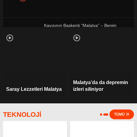
Kayısının Başkenti “Malatya” – Benim
Şehrim
6 Şubat Depremi: Türkiye’de son 100 yılın
en büyük ikinci depremi
Malatya’da da depremin
Saray Lezzetleri Malatya
izleri siliniyor
Kayıp Lezzetler Kağıt Kebabı & Geleli
TEKNOLOJİ
Yemekleri
TÜMÜ