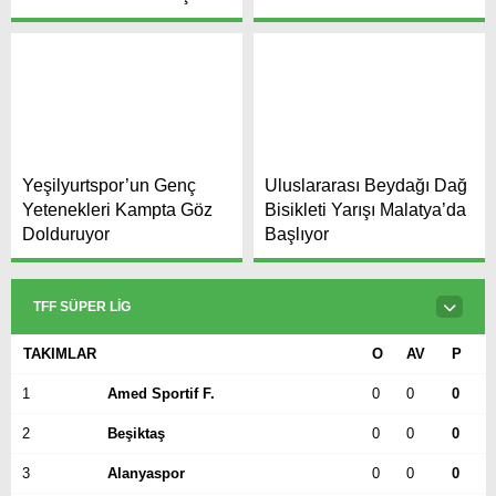
Yeşilyurtspor’un Genç
Uluslararası Beydağı Dağ
Yetenekleri Kampta Göz
Bisikleti Yarışı Malatya’da
Dolduruyor
Başlıyor
TFF SÜPER LIG
TAKIMLAR
O
AV
P
1
Amed Sportif F.
0
0
0
2
Beşiktaş
0
0
0
3
Alanyaspor
0
0
0