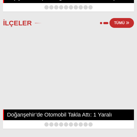
1
2
3
4
5
6
7
8
9
10
İLÇELER
TÜMÜ
Doğanşehir’de Otomobil Takla Attı: 1 Yaralı
1
2
3
4
5
6
7
8
9
10