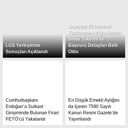
Sayıştay 25 Denetçi
Yardımcısı Adayı Alacak:
Sınav Takvimi ve
LGS Yerleştirme
Başvuru Detayları Belli
Sonuçları Açıklandı
Oldu
Cumhurbaşkanı
En Düşük Emekli Aylığını
Erdoğan’a Suikast
da İçeren 7590 Sayılı
Girişiminde Bulunan Firari
Kanun Resmi Gazete’de
FETÖ’cü Yakalandı
Yayımlandı