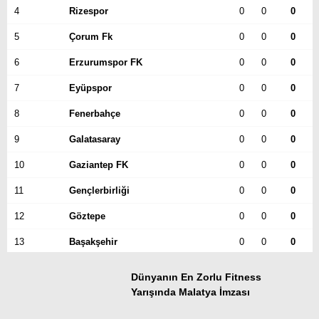
4
Rizespor
0
0
0
5
Çorum Fk
0
0
0
6
Erzurumspor FK
0
0
0
7
Eyüpspor
0
0
0
8
Fenerbahçe
0
0
0
9
Galatasaray
0
0
0
10
Gaziantep FK
0
0
0
11
Gençlerbirliği
0
0
0
12
Göztepe
0
0
0
13
Başakşehir
0
0
0
14
Kasımpaşa
0
0
0
Dünyanın En Zorlu Fitness
Yarışında Malatya İmzası
15
Kocaelispor
0
0
0
16
Konyaspor
0
0
0