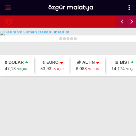
26.9
°
MALATYA
GALERİ
VİDEO
YAZARLAR
1
2
3
4
5
MALATYA
DOLAR
İLÇELER
EURO
ALTIN
BİST
47,18
53,93
6,083
14,174
%0,04
%-0,10
%-0,15
%1,38
ASAYIŞ
SPOR
GÜNDEM
POLITIKA
EKONOMI
SAĞLIK