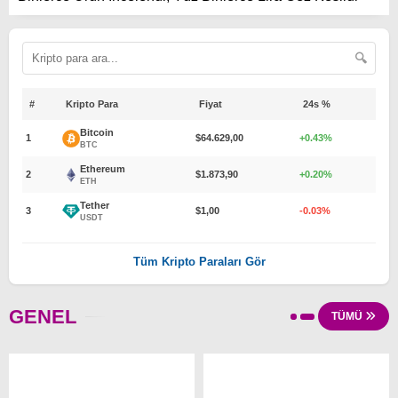
🔍
#
Kripto Para
Fiyat
24s %
Bitcoin
1
$64.629,00
+0.43%
BTC
Ethereum
2
$1.873,90
+0.20%
ETH
Tether
3
$1,00
-0.03%
USDT
Tüm Kripto Paraları Gör
GENEL
TÜMÜ