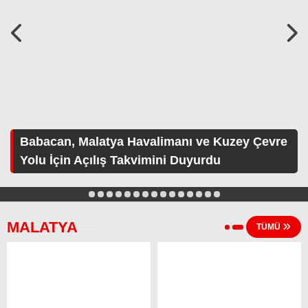
HAVA DURUMU
Facebook
NÖBETÇI ECZANELER
NAMAZ VAKITLERI
Instagram
Babacan, Malatya Havalimanı ve Kuzey Çevre
Youtube
Yolu İçin Açılış Takvimini Duyurdu
TikTok
1
2
3
4
5
6
7
8
9
10
11
12
13
14
15
Pinterest
MALATYA
TÜMÜ