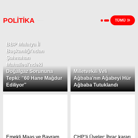
POLİTİKA
TÜMÜ
BBP Malatya İl
Başkanlığı’ndan
Şahnahan
Mahallesi’ndeki
Doğalgaz Sorununa
Milletvekili Veli
Tepki: “60 Hane Mağdur
Ağbaba’nın Ağabeyi Hür
Ediliyor”
Ağbaba Tutuklandı
Emekli Maaş ve Bayram
CHP’li Üyeler: İhraç kararı