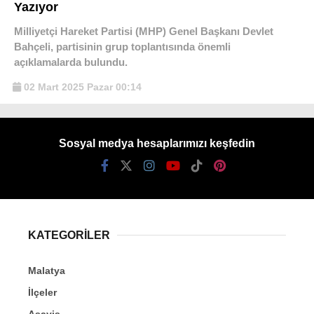
Yazıyor
Milliyetçi Hareket Partisi (MHP) Genel Başkanı Devlet
Bahçeli, partisinin grup toplantısında önemli
açıklamalarda bulundu.
02 Mart 2025 Pazar 00:14
Sosyal medya hesaplarımızı keşfedin
KATEGORİLER
Malatya
İlçeler
Asayiş