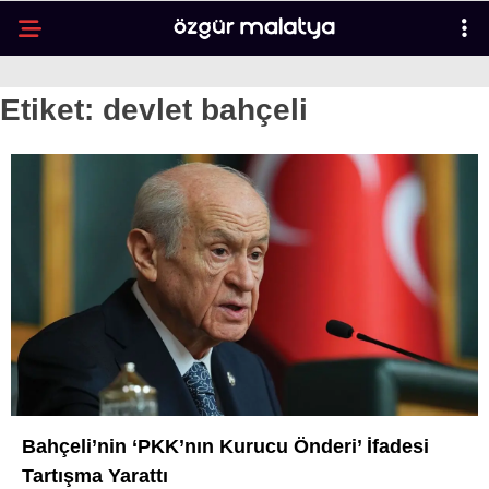
24.7
°
MALATYA
Etiket:
devlet bahçeli
GALERİ
VİDEO
YAZARLAR
MALATYA
İLÇELER
ASAYIŞ
SPOR
GÜNDEM
POLITIKA
EKONOMI
Bahçeli’nin ‘PKK’nın Kurucu Önderi’ İfadesi
Tartışma Yarattı
SAĞLIK