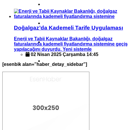
ASAYIŞ
SPOR
Doğalgaz’da Kademeli Tarife Uygulaması
Enerji ve Tabii Kaynaklar Bakanlığı, doğalgaz
GÜNDEM
faturalarında kademeli fiyatlandırma sistemine geçiş
yapılacağını duyurdu. Yeni sistemle
02 Nisan 2025 Çarşamba 14:45
POLITIKA
[esenbik alan=”haber_detay_sidebar”]
EKONOMI
SAĞLIK
HAVA DURUMU