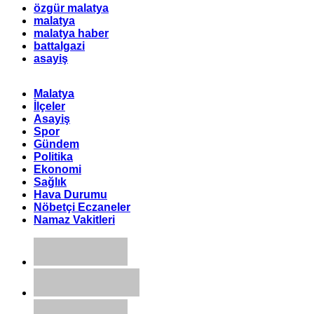
özgür malatya
malatya
malatya haber
battalgazi
asayiş
Malatya
İlçeler
Asayiş
Spor
Gündem
Politika
Ekonomi
Sağlık
Hava Durumu
Nöbetçi Eczaneler
Namaz Vakitleri