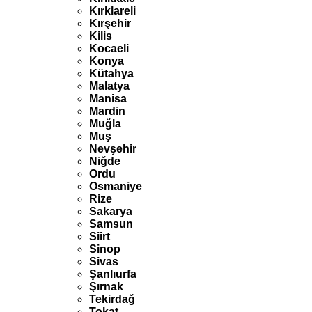
Kırklareli
Kırşehir
Kilis
Kocaeli
Konya
Kütahya
Malatya
Manisa
Mardin
Muğla
Muş
Nevşehir
Niğde
Ordu
Osmaniye
Rize
Sakarya
Samsun
Siirt
Sinop
Sivas
Şanlıurfa
Şırnak
Tekirdağ
Tokat