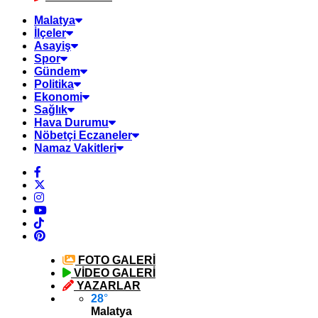
Malatya
İlçeler
Asayiş
Spor
Gündem
Politika
Ekonomi
Sağlık
Hava Durumu
Nöbetçi Eczaneler
Namaz Vakitleri
FOTO
GALERİ
VİDEO
GALERİ
YAZARLAR
28
°
Malatya