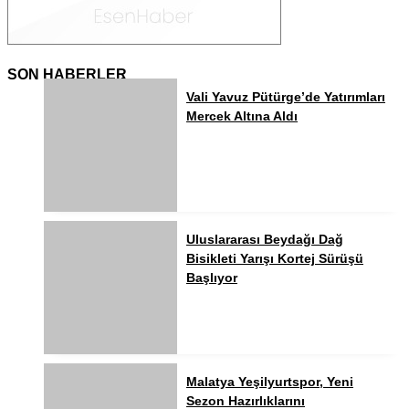
NÖBETÇI ECZANELER
SON HABERLER
NAMAZ VAKITLERI
Vali Yavuz Pütürge’de Yatırımları
Mercek Altına Aldı
Uluslararası Beydağı Dağ
Bisikleti Yarışı Kortej Sürüşü
Başlıyor
Malatya Yeşilyurtspor, Yeni
Sezon Hazırlıklarını