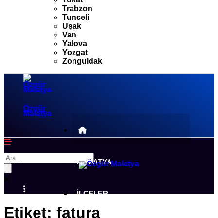
Trabzon
Tunceli
Uşak
Van
Yalova
Yozgat
Zonguldak
Özgür
Malatya
MALATYA
İLÇELER
Etiket:
fatura