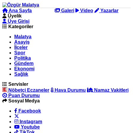
Ana Sayfa
Arama
Galeri
Video
Yazarlar
Üyelik
Üye Girişi
Kategoriler
Malatya
Asayiş
İlçeler
Spor
Politika
Gündem
Ekonomi
Sağlık
Servisler
Nöbetçi Eczaneler
Hava Durumu
Namaz Vakitleri
Puan Durumu
Sosyal Medya
Facebook
Instagram
Youtube
TikTok