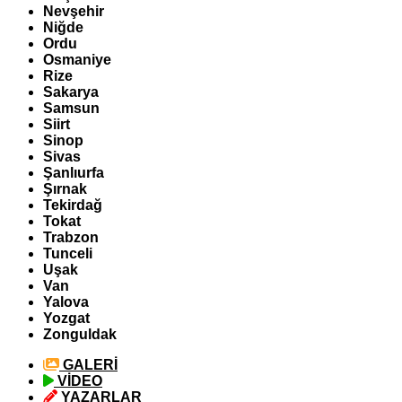
Nevşehir
Niğde
Ordu
Osmaniye
Rize
Sakarya
Samsun
Siirt
Sinop
Sivas
Şanlıurfa
Şırnak
Tekirdağ
Tokat
Trabzon
Tunceli
Uşak
Van
Yalova
Yozgat
Zonguldak
GALERİ
VİDEO
YAZARLAR