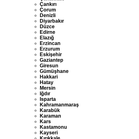
Çankırı
Çorum
Denizli
Diyarbakır
Düzce
Edirne
Elazığ
Erzincan
Erzurum
Eskişehir
Gaziantep
Giresun
Gümüşhane
Hakkari
Hatay
Mersin
Iğdır
Isparta
Kahramanmaraş
Karabük
Karaman
Kars
Kastamonu
Kayseri
Kırıkkale