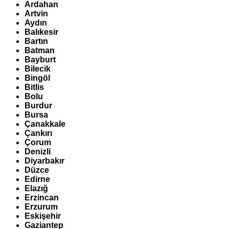
Ardahan
Artvin
Aydın
Balıkesir
Bartın
Batman
Bayburt
Bilecik
Bingöl
Bitlis
Bolu
Burdur
Bursa
Çanakkale
Çankırı
Çorum
Denizli
Diyarbakır
Düzce
Edirne
Elazığ
Erzincan
Erzurum
Eskişehir
Gaziantep