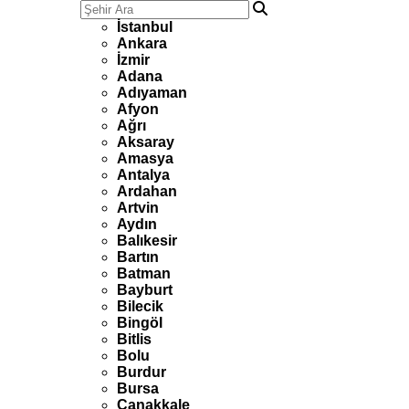
İstanbul
Ankara
İzmir
Adana
Adıyaman
Afyon
Ağrı
Aksaray
Amasya
Antalya
Ardahan
Artvin
Aydın
Balıkesir
Bartın
Batman
Bayburt
Bilecik
Bingöl
Bitlis
Bolu
Burdur
Bursa
Çanakkale