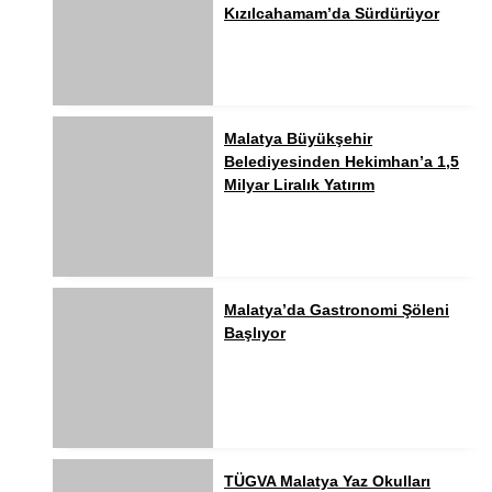
Kızılcahamam’da Sürdürüyor
Malatya Büyükşehir
Belediyesinden Hekimhan’a 1,5
Milyar Liralık Yatırım
Malatya’da Gastronomi Şöleni
Başlıyor
TÜGVA Malatya Yaz Okulları