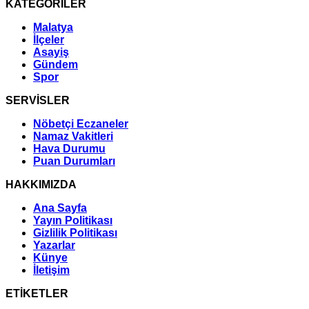
KATEGORİLER
Malatya
İlçeler
Asayiş
Gündem
Spor
SERVİSLER
Nöbetçi Eczaneler
Namaz Vakitleri
Hava Durumu
Puan Durumları
HAKKIMIZDA
Ana Sayfa
Yayın Politikası
Gizlilik Politikası
Yazarlar
Künye
İletişim
ETİKETLER