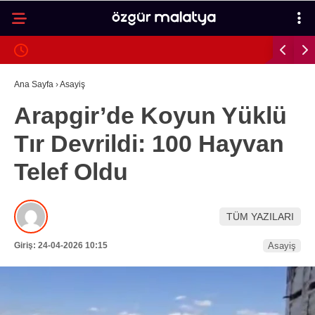
25.8
°
MALATYA
GALERİ
VİDEO
YAZARLAR
Ana Sayfa
›
Asayiş
Arapgir’de Koyun Yüklü
MALATYA
Tır Devrildi: 100 Hayvan
İLÇELER
Telef Oldu
ASAYIŞ
SPOR
TÜM YAZILARI
GÜNDEM
Giriş: 24-04-2026 10:15
Asayiş
POLITIKA
EKONOMI
SAĞLIK