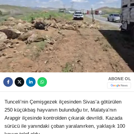
HAVA DURUMU
Facebook
NÖBETÇI ECZANELER
NAMAZ VAKITLERI
Instagram
Youtube
ABONE OL
TikTok
Pinterest
Tunceli’nin Çemişgezek ilçesinden Sivas’a götürülen
250 küçükbaş hayvanın bulunduğu tır, Malatya’nın
Arapgir ilçesinde kontrolden çıkarak devrildi. Kazada
sürücü ile yanındaki çoban yaralanırken, yaklaşık 100