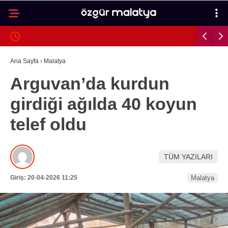
29.7
°
MALATYA
GALERİ
VİDEO
YAZARLAR
Ana Sayfa
›
Malatya
Arguvan’da kurdun
MALATYA
girdiği ağılda 40 koyun
İLÇELER
telef oldu
ASAYIŞ
SPOR
TÜM YAZILARI
GÜNDEM
Giriş: 20-04-2026 11:25
Malatya
POLITIKA
EKONOMI
SAĞLIK