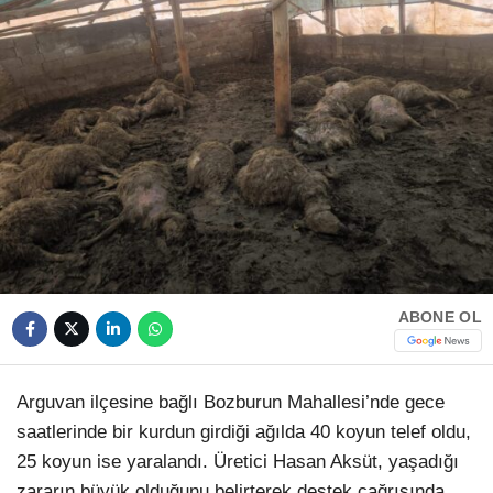
HAVA DURUMU
Facebook
NÖBETÇI ECZANELER
NAMAZ VAKITLERI
Instagram
Youtube
TikTok
ABONE OL
Pinterest
Arguvan ilçesine bağlı Bozburun Mahallesi’nde gece
saatlerinde bir kurdun girdiği ağılda 40 koyun telef oldu,
25 koyun ise yaralandı. Üretici Hasan Aksüt, yaşadığı
zararın büyük olduğunu belirterek destek çağrısında