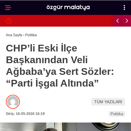
33
°
MALATYA
GALERİ
VİDEO
YAZARLAR
Ana Sayfa
›
Politika
CHP’li Eski İlçe
MALATYA
Başkanından Veli
İLÇELER
Ağbaba’ya Sert Sözler:
ASAYIŞ
“Parti İşgal Altında”
SPOR
GÜNDEM
TÜM YAZILARI
POLITIKA
Giriş: 16-05-2026 16:19
Politika
EKONOMI
SAĞLIK