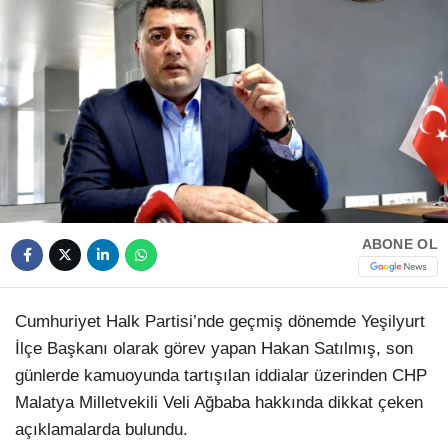
HAVA DURUMU
Facebook
NÖBETÇI ECZANELER
NAMAZ VAKITLERI
Instagram
Youtube
ABONE OL
TikTok
Pinterest
Cumhuriyet Halk Partisi’nde geçmiş dönemde Yeşilyurt
İlçe Başkanı olarak görev yapan Hakan Satılmış, son
günlerde kamuoyunda tartışılan iddialar üzerinden CHP
Malatya Milletvekili Veli Ağbaba hakkında dikkat çeken
açıklamalarda bulundu.