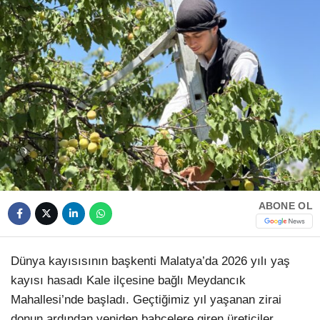
HAVA DURUMU
Facebook
NÖBETÇI ECZANELER
NAMAZ VAKITLERI
Instagram
Youtube
TikTok
ABONE OL
Pinterest
Dünya kayısısının başkenti Malatya’da 2026 yılı yaş
kayısı hasadı Kale ilçesine bağlı Meydancık
Mahallesi’nde başladı. Geçtiğimiz yıl yaşanan zirai
donun ardından yeniden bahçelere giren üreticiler,