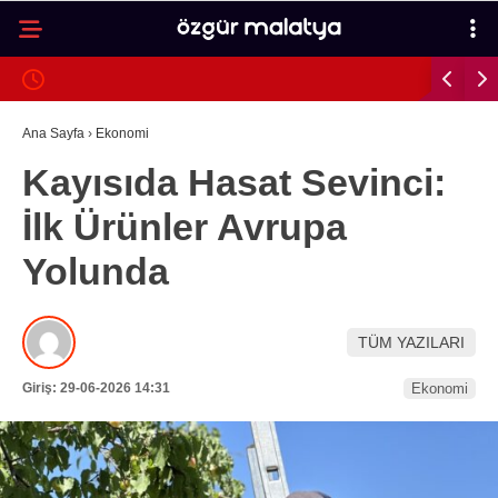
29.7
°
MALATYA
GALERİ
VİDEO
YAZARLAR
Ana Sayfa
›
Ekonomi
Kayısıda Hasat Sevinci:
MALATYA
İlk Ürünler Avrupa
İLÇELER
Yolunda
ASAYIŞ
SPOR
TÜM YAZILARI
GÜNDEM
Giriş: 29-06-2026 14:31
Ekonomi
POLITIKA
EKONOMI
SAĞLIK