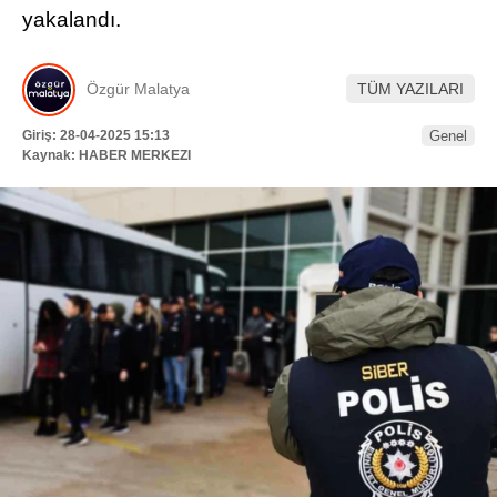
yakalandı.
HAVA DURUMU
Facebook
NÖBETÇI ECZANELER
Özgür Malatya
TÜM YAZILARI
NAMAZ VAKITLERI
Giriş: 28-04-2025 15:13
Genel
Kaynak: HABER MERKEZI
Instagram
Youtube
TikTok
Pinterest