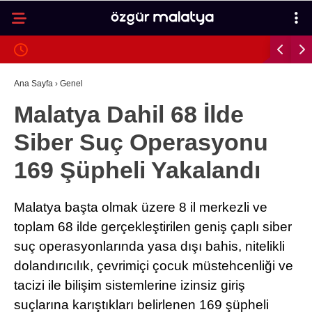
26.2
°
MALATYA
GALERİ
VİDEO
YAZARLAR
Ana Sayfa
›
Genel
Malatya Dahil 68 İlde
MALATYA
Siber Suç Operasyonu
İLÇELER
169 Şüpheli Yakalandı
ASAYIŞ
SPOR
Malatya başta olmak üzere 8 il merkezli ve
toplam 68 ilde gerçekleştirilen geniş çaplı siber
GÜNDEM
suç operasyonlarında yasa dışı bahis, nitelikli
POLITIKA
dolandırıcılık, çevrimiçi çocuk müstehcenliği ve
EKONOMI
tacizi ile bilişim sistemlerine izinsiz giriş
suçlarına karıştıkları belirlenen 169 şüpheli
SAĞLIK