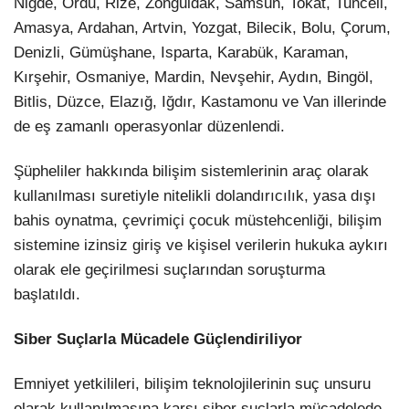
Niğde, Ordu, Rize, Zonguldak, Samsun, Tokat, Tunceli,
Amasya, Ardahan, Artvin, Yozgat, Bilecik, Bolu, Çorum,
Denizli, Gümüşhane, Isparta, Karabük, Karaman,
Kırşehir, Osmaniye, Mardin, Nevşehir, Aydın, Bingöl,
Bitlis, Düzce, Elazığ, Iğdır, Kastamonu ve Van illerinde
de eş zamanlı operasyonlar düzenlendi.
Şüpheliler hakkında bilişim sistemlerinin araç olarak
kullanılması suretiyle nitelikli dolandırıcılık, yasa dışı
bahis oynatma, çevrimiçi çocuk müstehcenliği, bilişim
sistemine izinsiz giriş ve kişisel verilerin hukuka aykırı
olarak ele geçirilmesi suçlarından soruşturma
başlatıldı.
Siber Suçlarla Mücadele Güçlendiriliyor
Emniyet yetkilileri, bilişim teknolojilerinin suç unsuru
olarak kullanılmasına karşı siber suçlarla mücadelede