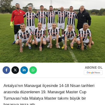
HAVA DURUMU
Facebook
NÖBETÇI ECZANELER
NAMAZ VAKITLERI
Instagram
Youtube
TikTok
ABONE OL
Pinterest
Antalya’nın Manavgat ilçesinde 14-18 Nisan tarihleri
arasında düzenlenen 19. Manavgat Master Cup
Turnuvası’nda Malatya Master takımı büyük bir
başarıya imza attı.