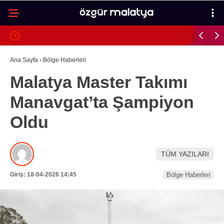
33
°
MALATYA
GALERİ
VİDEO
YAZARLAR
Ana Sayfa
›
Bölge Haberleri
Malatya Master Takımı
MALATYA
Manavgat’ta Şampiyon
İLÇELER
Oldu
ASAYIŞ
SPOR
TÜM YAZILARI
GÜNDEM
Giriş: 18-04-2026 14:45
Bölge Haberleri
POLITIKA
EKONOMI
SAĞLIK