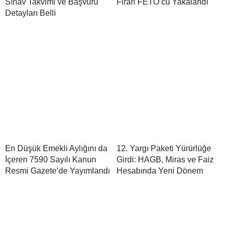
Sınav Takvimi ve Başvuru
Firari FETÖ’cü Yakalandı
Detayları Belli
En Düşük Emekli Aylığını da
12. Yargı Paketi Yürürlüğe
İçeren 7590 Sayılı Kanun
Girdi: HAGB, Miras ve Faiz
Resmi Gazete’de Yayımlandı
Hesabında Yeni Dönem