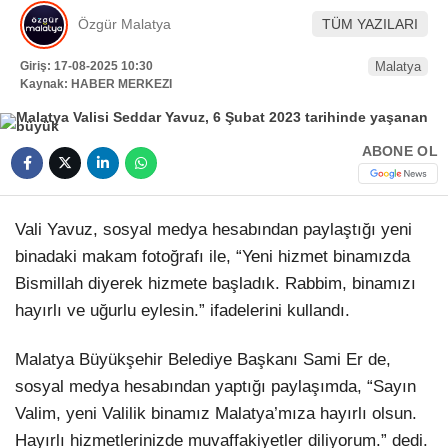
Özgür Malatya
TÜM YAZILARI
HAVA DURUMU
Facebook
Giriş: 17-08-2025 10:30
Malatya
NÖBETÇI ECZANELER
Kaynak: HABER MERKEZI
NAMAZ VAKITLERI
Instagram
ABONE OL
Youtube
Vali Yavuz, sosyal medya hesabından paylaştığı yeni
binadaki makam fotoğrafı ile, “Yeni hizmet binamızda
TikTok
Bismillah diyerek hizmete başladık. Rabbim, binamızı
hayırlı ve uğurlu eylesin.” ifadelerini kullandı.
Pinterest
Malatya Büyükşehir Belediye Başkanı Sami Er de,
sosyal medya hesabından yaptığı paylaşımda, “Sayın
Valim, yeni Valilik binamız Malatya’mıza hayırlı olsun.
Hayırlı hizmetlerinizde muvaffakiyetler diliyorum.” dedi.