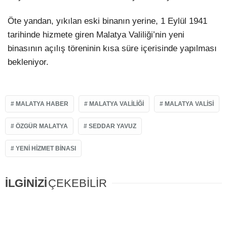
Öte yandan, yıkılan eski binanın yerine, 1 Eylül 1941
tarihinde hizmete giren Malatya Valiliği’nin yeni
binasının açılış töreninin kısa süre içerisinde yapılması
bekleniyor.
MALATYA HABER
MALATYA VALILIĞI
MALATYA VALISI
ÖZGÜR MALATYA
SEDDAR YAVUZ
YENI HIZMET BINASI
İLGİNİZİ
ÇEKEBİLİR