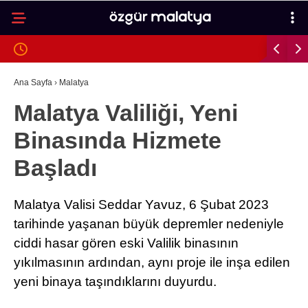
31.9
°
MALATYA
GALERİ
VİDEO
YAZARLAR
Ana Sayfa
›
Malatya
Malatya Valiliği, Yeni
MALATYA
Binasında Hizmete
İLÇELER
Başladı
ASAYIŞ
SPOR
Malatya Valisi Seddar Yavuz, 6 Şubat 2023
tarihinde yaşanan büyük depremler nedeniyle
GÜNDEM
ciddi hasar gören eski Valilik binasının
POLITIKA
yıkılmasının ardından, aynı proje ile inşa edilen
EKONOMI
yeni binaya taşındıklarını duyurdu.
SAĞLIK