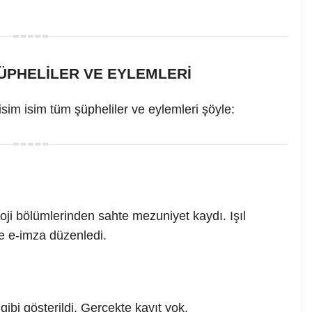
ÜPHELİLER VE EYLEMLERİ
sim isim tüm şüpheliler ve eylemleri şöyle:
loji bölümlerinden sahte mezuniyet kaydı. Işıl
e e-imza düzenledi.
bi gösterildi. Gerçekte kayıt yok.