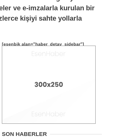
Asayiş
eler ve e-imzalarla kurulan bir
İlçeler
lerce kişiyi sahte yollarla
Spor
Politika
[esenbik alan=”haber_detay_sidebar”]
Gündem
Ekonomi
Sağlık
SON HABERLER