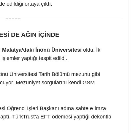
e edildiği ortaya çıktı.
Sİ DE AĞIN İÇİNDE
e
Malatya’daki İnönü Üniversitesi
oldu. İki
şlemler yaptığı tespit edildi.
nönü Üniversitesi Tarih Bölümü mezunu gibi
unmuyor. Mezuniyet sorgularını kendi GSM
esi Öğrenci İşleri Başkanı adına sahte e-imza
 yaptı. TürkTrust’a EFT ödemesi yaptığı dekontla