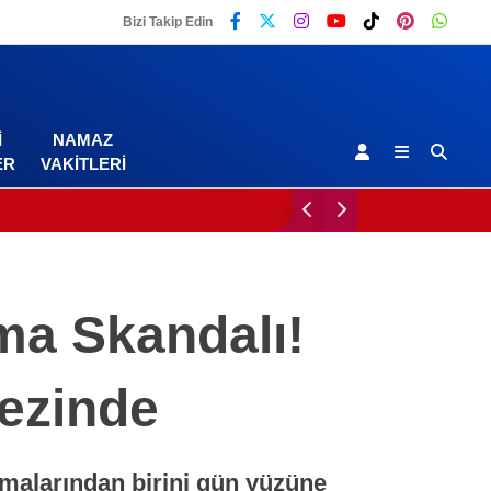
Bizi Takip Edin
I
NAMAZ
ER
VAKITLERI
ma Skandalı!
ezinde
Malatya
nmalarından birini gün yüzüne