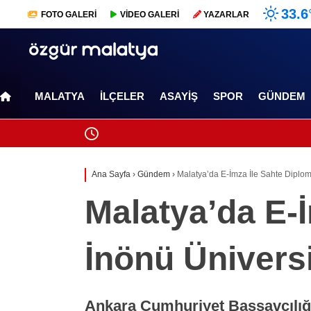
33.6
FOTO
GALERİ
VİDEO
GALERİ
YAZARLAR
MALATYA
İLÇELER
ASAYIŞ
SPOR
GÜNDEM
Ana Sayfa
›
Gündem
›
Malatya’da E-İmza İle Sahte Diplo
Malatya’da E-
İnönü Ünivers
Ankara Cumhuriyet Başsavcılığı,