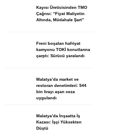
Kayısı Üreticisinden TMO
Çağrısı: “Fiyat Maliyetin
Altında, Müdahale Şart”
Facebook
Freni boşalan hafriyat
kamyonu TOKİ konutlarına
çarptı: Sürücü yaralandı
Instagram
Malatya’da market ve
Youtube
restoran denetimleri: 544
bin lirayı aşan ceza
TikTok
uygulandı
Pinterest
Malatya’da İnşaatta İş
Kazası: İşçi Yüksekten
Düştü