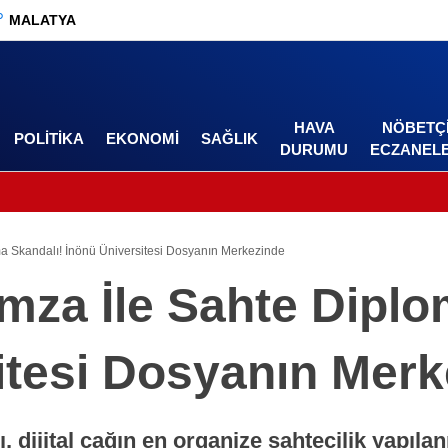
°
MALATYA
HAVA
NÖBETÇ
POLITIKA
EKONOMI
SAĞLIK
DURUMU
ECZANEL
ma Skandalı! İnönü Üniversitesi Dosyanın Merkezinde
İmza İle Sahte Diplo
itesi Dosyanın Merk
 dijital çağın en organize sahtecilik yapıla