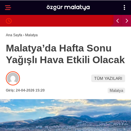
26.9
°
MALATYA
GALERİ
VİDEO
YAZARLAR
Ana Sayfa
›
Malatya
Malatya’da Hafta Sonu
MALATYA
Yağışlı Hava Etkili Olacak
İLÇELER
ASAYIŞ
TÜM YAZILARI
SPOR
Giriş: 24-04-2026 15:20
Malatya
GÜNDEM
POLITIKA
EKONOMI
SAĞLIK