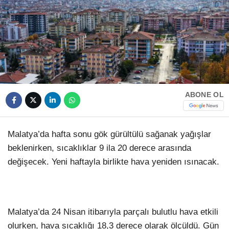
HAVA DURUMU
Facebook
NÖBETÇI ECZANELER
NAMAZ VAKITLERI
Instagram
ABONE OL
Youtube
Malatya’da hafta sonu gök gürültülü sağanak yağışlar
TikTok
beklenirken, sıcaklıklar 9 ila 20 derece arasında
değişecek. Yeni haftayla birlikte hava yeniden ısınacak.
Pinterest
Malatya’da 24 Nisan itibarıyla parçalı bulutlu hava etkili
olurken, hava sıcaklığı 18,3 derece olarak ölçüldü. Gün