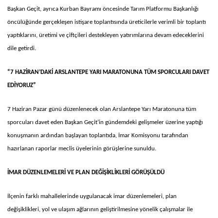
Başkan Geçit, ayrıca Kurban Bayramı öncesinde Tarım Platformu Başkanlığı
öncülüğünde gerçekleşen istişare toplantısında üreticilerle verimli bir toplantı
yaptıklarını, üretimi ve çiftçileri destekleyen yatırımlarına devam edeceklerini
dile getirdi.
“7 HAZİRAN’DAKİ ARSLANTEPE YARI MARATONUNA TÜM SPORCULARI DAVET
EDİYORUZ”
7 Haziran Pazar günü düzenlenecek olan Arslantepe Yarı Maratonuna tüm
sporcuları davet eden Başkan Geçit’in gündemdeki gelişmeler üzerine yaptığı
konuşmanın ardından başlayan toplantıda, İmar Komisyonu tarafından
hazırlanan raporlar meclis üyelerinin görüşlerine sunuldu.
İMAR DÜZENLEMELERİ VE PLAN DEĞİŞİKLİKLERİ GÖRÜŞÜLDÜ
İlçenin farklı mahallelerinde uygulanacak imar düzenlemeleri, plan
değişiklikleri, yol ve ulaşım ağlarının geliştirilmesine yönelik çalışmalar ile