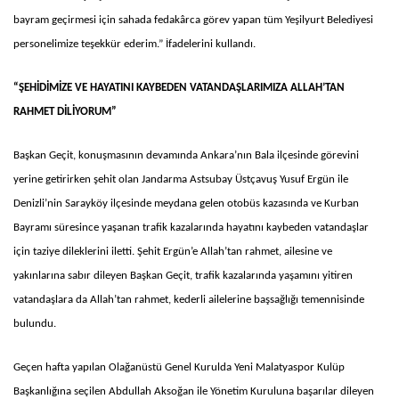
bayram geçirmesi için sahada fedakârca görev yapan tüm Yeşilyurt Belediyesi
personelimize teşekkür ederim.” İfadelerini kullandı.
“ŞEHİDİMİZE VE HAYATINI KAYBEDEN VATANDAŞLARIMIZA ALLAH’TAN
RAHMET DİLİYORUM”
Başkan Geçit, konuşmasının devamında Ankara’nın Bala ilçesinde görevini
yerine getirirken şehit olan Jandarma Astsubay Üstçavuş Yusuf Ergün ile
Denizli’nin Sarayköy ilçesinde meydana gelen otobüs kazasında ve Kurban
Bayramı süresince yaşanan trafik kazalarında hayatını kaybeden vatandaşlar
için taziye dileklerini iletti. Şehit Ergün’e Allah’tan rahmet, ailesine ve
yakınlarına sabır dileyen Başkan Geçit, trafik kazalarında yaşamını yitiren
vatandaşlara da Allah’tan rahmet, kederli ailelerine başsağlığı temennisinde
bulundu.
Geçen hafta yapılan Olağanüstü Genel Kurulda Yeni Malatyaspor Kulüp
Başkanlığına seçilen Abdullah Aksoğan ile Yönetim Kuruluna başarılar dileyen