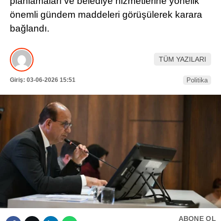
planlamaları ve belediye hizmetlerine yönelik
önemli gündem maddeleri görüşülerek karara
HAVA DURUMU
Facebook
bağlandı.
NÖBETÇI ECZANELER
NAMAZ VAKITLERI
TÜM YAZILARI
Instagram
Giriş: 03-06-2026 15:51
Politika
Youtube
TikTok
Pinterest
ABONE OL