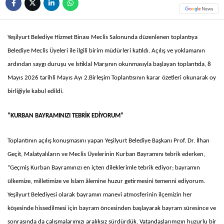
Yeşilyurt Belediye Hizmet Binası Meclis Salonunda düzenlenen toplantıya
Belediye Meclis Üyeleri ile ilgili birim müdürleri katıldı. Açılış ve yoklamanın
ardından saygı duruşu ve İstiklal Marşının okunmasıyla başlayan toplantıda, 8
Mayıs 2026 tarihli Mayıs Ayı 2.Birleşim Toplantısının karar özetleri okunarak oy
birliğiyle kabul edildi.
“KURBAN BAYRAMINIZI TEBRİK EDİYORUM”
Toplantının açılış konuşmasını yapan Yeşilyurt Belediye Başkanı Prof. Dr. İlhan
Geçit, Malatyalıların ve Meclis Üyelerinin Kurban Bayramını tebrik ederken,
“Geçmiş Kurban Bayramınızı en içten dileklerimle tebrik ediyor; bayramın
ülkemize, milletimize ve İslam âlemine huzur getirmesini temenni ediyorum.
Yeşilyurt Belediyesi olarak bayramın manevi atmosferinin ilçemizin her
köşesinde hissedilmesi için bayram öncesinden başlayarak bayram süresince ve
sonrasında da çalışmalarımızı aralıksız sürdürdük. Vatandaşlarımızın huzurlu bir