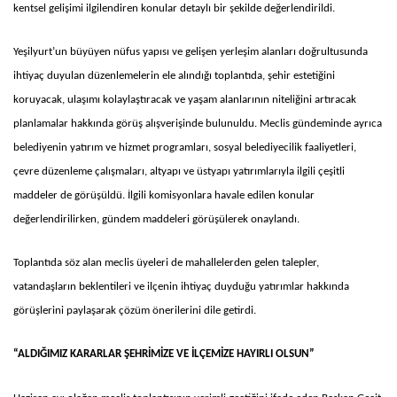
kentsel gelişimi ilgilendiren konular detaylı bir şekilde değerlendirildi.
Yeşilyurt’un büyüyen nüfus yapısı ve gelişen yerleşim alanları doğrultusunda
ihtiyaç duyulan düzenlemelerin ele alındığı toplantıda, şehir estetiğini
koruyacak, ulaşımı kolaylaştıracak ve yaşam alanlarının niteliğini artıracak
planlamalar hakkında görüş alışverişinde bulunuldu. Meclis gündeminde ayrıca
belediyenin yatırım ve hizmet programları, sosyal belediyecilik faaliyetleri,
çevre düzenleme çalışmaları, altyapı ve üstyapı yatırımlarıyla ilgili çeşitli
maddeler de görüşüldü. İlgili komisyonlara havale edilen konular
değerlendirilirken, gündem maddeleri görüşülerek onaylandı.
Toplantıda söz alan meclis üyeleri de mahallelerden gelen talepler,
vatandaşların beklentileri ve ilçenin ihtiyaç duyduğu yatırımlar hakkında
görüşlerini paylaşarak çözüm önerilerini dile getirdi.
“ALDIĞIMIZ KARARLAR ŞEHRİMİZE VE İLÇEMİZE HAYIRLI OLSUN”