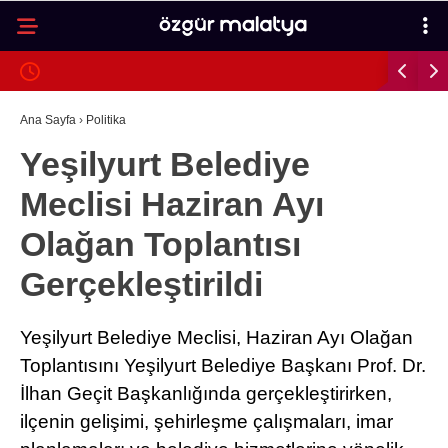
30.8
°
MALATYA
GALERİ
VİDEO
YAZARLAR
Ana Sayfa
›
Politika
Yeşilyurt Belediye
MALATYA
Meclisi Haziran Ayı
İLÇELER
Olağan Toplantısı
ASAYIŞ
Gerçekleştirildi
SPOR
GÜNDEM
Yeşilyurt Belediye Meclisi, Haziran Ayı Olağan
Toplantısını Yeşilyurt Belediye Başkanı Prof. Dr.
POLITIKA
İlhan Geçit Başkanlığında gerçekleştirirken,
EKONOMI
ilçenin gelişimi, şehirleşme çalışmaları, imar
SAĞLIK