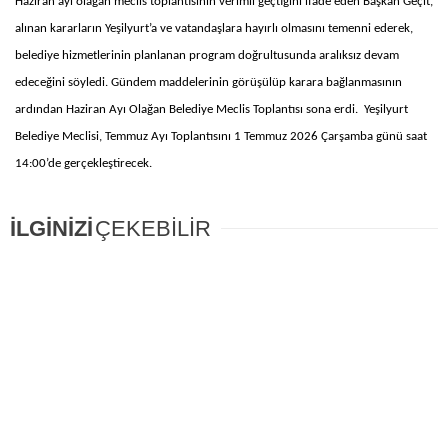
Haziran ayı olağan meclis toplantısının verimli geçtiğini ifade eden Başkan Geçit,
alınan kararların Yeşilyurt’a ve vatandaşlara hayırlı olmasını temenni ederek,
belediye hizmetlerinin planlanan program doğrultusunda aralıksız devam
edeceğini söyledi. Gündem maddelerinin görüşülüp karara bağlanmasının
ardından Haziran Ayı Olağan Belediye Meclis Toplantısı sona erdi. Yeşilyurt
Belediye Meclisi, Temmuz Ayı Toplantısını 1 Temmuz 2026 Çarşamba günü saat
14:00’de gerçekleştirecek.
İLGİNİZİ
ÇEKEBİLİR