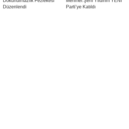
Dokunulmazlık Fezlekesi
Mehmet Şerif Yıldırım YENİ
Düzenlendi
Parti’ye Katıldı