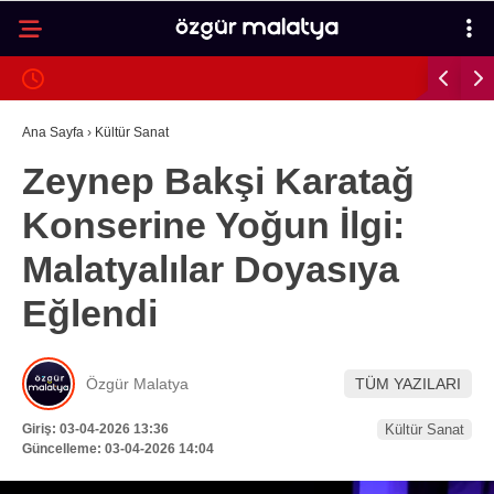
18.6
°
MALATYA
GALERİ
VİDEO
YAZARLAR
Ana Sayfa
›
Kültür Sanat
Zeynep Bakşi Karatağ
MALATYA
Konserine Yoğun İlgi:
İLÇELER
Malatyalılar Doyasıya
ASAYIŞ
Eğlendi
SPOR
GÜNDEM
Özgür Malatya
TÜM YAZILARI
POLITIKA
Giriş: 03-04-2026 13:36
Kültür Sanat
EKONOMI
Güncelleme: 03-04-2026 14:04
SAĞLIK