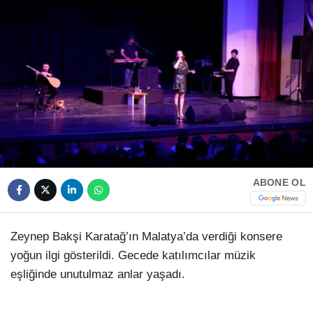
HAVA DURUMU
Facebook
NÖBETÇI ECZANELER
NAMAZ VAKITLERI
Instagram
Youtube
ABONE OL
TikTok
Pinterest
Zeynep Bakşi Karatağ’ın Malatya’da verdiği konsere
yoğun ilgi gösterildi. Gecede katılımcılar müzik
eşliğinde unutulmaz anlar yaşadı.