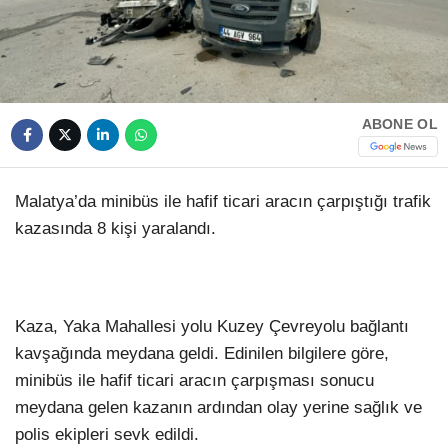
HAVA DURUMU
Facebook
NÖBETÇI ECZANELER
NAMAZ VAKITLERI
ABONE OL
Instagram
Malatya’da minibüs ile hafif ticari aracın çarpıştığı trafik
Youtube
kazasında 8 kişi yaralandı.
TikTok
Pinterest
Kaza, Yaka Mahallesi yolu Kuzey Çevreyolu bağlantı
kavşağında meydana geldi. Edinilen bilgilere göre,
minibüs ile hafif ticari aracın çarpışması sonucu
meydana gelen kazanın ardından olay yerine sağlık ve
polis ekipleri sevk edildi.