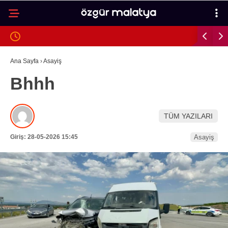
33
°
MALATYA
GALERİ
VİDEO
YAZARLAR
Ana Sayfa
›
Asayiş
Bhhh
MALATYA
İLÇELER
TÜM YAZILARI
ASAYIŞ
Giriş: 28-05-2026 15:45
Asayiş
SPOR
GÜNDEM
POLITIKA
EKONOMI
SAĞLIK