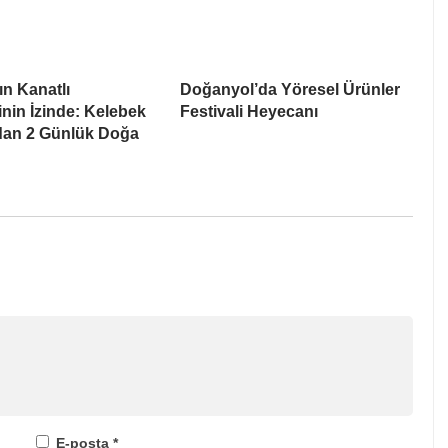
ın Kanatlı
Doğanyol’da Yöresel Ürünler
inin İzinde: Kelebek
Festivali Heyecanı
ndan 2 Günlük Doğa
E-posta
*