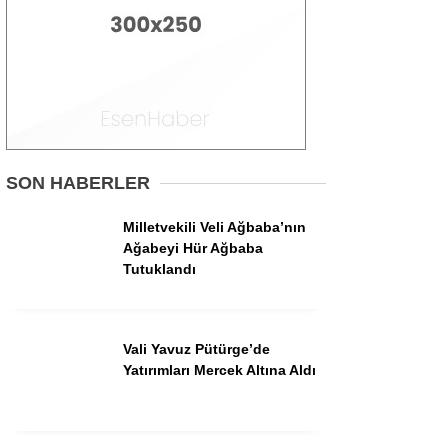
Asayiş
İlçeler
Spor
Politika
Gündem
SON HABERLER
Ekonomi
Milletvekili Veli Ağbaba’nın
Sağlık
Ağabeyi Hür Ağbaba
Tutuklandı
Vali Yavuz Pütürge’de
Yatırımları Mercek Altına Aldı