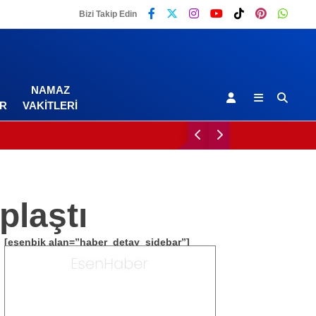
Bizi Takip Edin
NAMAZ
R
VAKITLERI
plaştı
[esenbik alan=”haber_detay_sidebar”]
Malatya