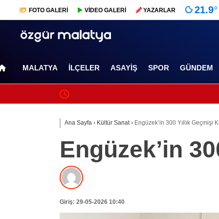
21.9
°
FOTO
GALERİ
VİDEO
GALERİ
YAZARLAR
MALATYA
İLÇELER
ASAYIŞ
SPOR
GÜNDEM
Ana Sayfa
›
Kültür Sanat
›
Engüzek’in 300 Yıllık Geçmişi Ki
Engüzek’in 300
Giriş: 29-05-2026 10:40