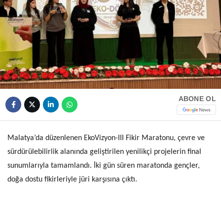
HAVA DURUMU
Facebook
NÖBETÇI ECZANELER
NAMAZ VAKITLERI
Instagram
ABONE OL
Youtube
TikTok
Malatya’da düzenlenen EkoVizyon-III Fikir Maratonu, çevre ve
sürdürülebilirlik alanında geliştirilen yenilikçi projelerin final
Pinterest
sunumlarıyla tamamlandı. İki gün süren maratonda gençler,
doğa dostu fikirleriyle jüri karşısına çıktı.