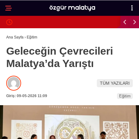
25.4
°
MALATYA
GALERİ
VİDEO
YAZARLAR
Ana Sayfa
›
Eğitim
Geleceğin Çevrecileri
MALATYA
Malatya’da Yarıştı
İLÇELER
ASAYIŞ
TÜM YAZILARI
SPOR
Giriş: 09-05-2026 11:09
Eğitim
GÜNDEM
POLITIKA
EKONOMI
SAĞLIK