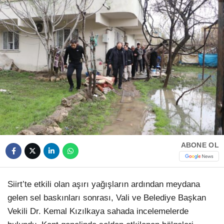
HAVA DURUMU
Facebook
NÖBETÇI ECZANELER
NAMAZ VAKITLERI
Instagram
Youtube
TikTok
ABONE OL
Pinterest
Siirt’te etkili olan aşırı yağışların ardından meydana
gelen sel baskınları sonrası, Vali ve Belediye Başkan
Vekili Dr. Kemal Kızılkaya sahada incelemelerde