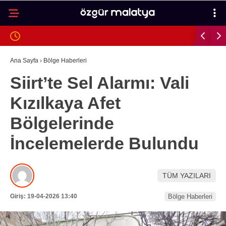
23.6
°
MALATYA
GALERİ
VİDEO
YAZARLAR
Ana Sayfa
›
Bölge Haberleri
Siirt’te Sel Alarmı: Vali
MALATYA
Kızılkaya Afet
İLÇELER
Bölgelerinde
ASAYIŞ
İncelemelerde Bulundu
SPOR
GÜNDEM
TÜM YAZILARI
POLITIKA
Giriş: 19-04-2026 13:40
Bölge Haberleri
EKONOMI
SAĞLIK