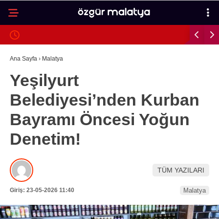
24.7
°
MALATYA
GALERİ
VİDEO
YAZARLAR
Ana Sayfa
›
Malatya
Yeşilyurt
MALATYA
Belediyesi’nden Kurban
İLÇELER
Bayramı Öncesi Yoğun
ASAYIŞ
Denetim!
SPOR
GÜNDEM
TÜM YAZILARI
POLITIKA
Giriş: 23-05-2026 11:40
Malatya
EKONOMI
SAĞLIK