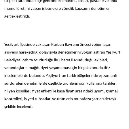
ekipleri tarafından ilçe genelindeki market, kasap, pastane ve unlu
mamul üretimi yapan işletmelere yönelik kapsamlı denetimler
gerçekleştirildi.
Yeşilyurt İlçesinde yaklaşan Kurban Bayramı öncesi yoğunlaşan
alışveriş hareketliliği dolayısıyla denetimlerini yoğunlaştıran Yeşilyurt
Belediyesi Zabıta Müdürlüğü ile Ticaret İl Müdürlüğü ekipleri,
vatandaşların mağduriyet yaşamaması için birçok konuda titiz
incelemelerde bulundu. Yeşilyurt’un farklı bölgelerinde eş zamanlı
sürdürülen denetimlerde özellikle ürünlerin son kullanma tarihleri,
hijyen koşulları, fiyat etiketi ile kasa fiyatı arasındaki uyum, gramaj
kontrolleri, iş yeri ruhsatları ve ürünlerin muhafaza şartları detaylı
şekilde incelendi.