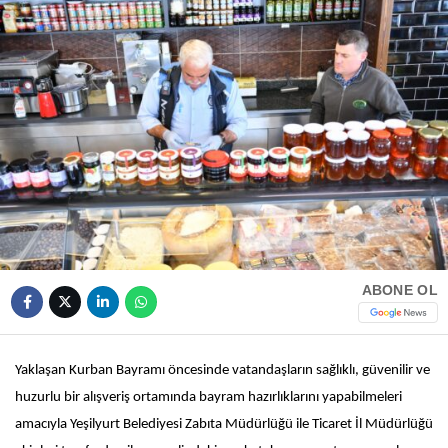
HAVA DURUMU
Facebook
NÖBETÇI ECZANELER
NAMAZ VAKITLERI
Instagram
Youtube
TikTok
ABONE OL
Pinterest
Yaklaşan Kurban Bayramı öncesinde vatandaşların sağlıklı, güvenilir ve
huzurlu bir alışveriş ortamında bayram hazırlıklarını yapabilmeleri
amacıyla Yeşilyurt Belediyesi Zabıta Müdürlüğü ile Ticaret İl Müdürlüğü