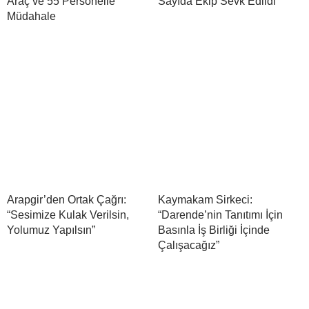
Araç ve 55 Personelle
Sayıda Ekip Sevk Edildi
Müdahale
Arapgir’den Ortak Çağrı:
Kaymakam Sirkeci:
“Sesimize Kulak Verilsin,
“Darende’nin Tanıtımı İçin
Yolumuz Yapılsın”
Basınla İş Birliği İçinde
Çalışacağız”